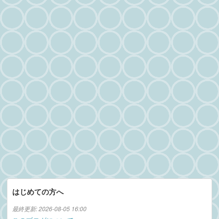
はじめての方へ
最終更新:
2026-08-05 16:00