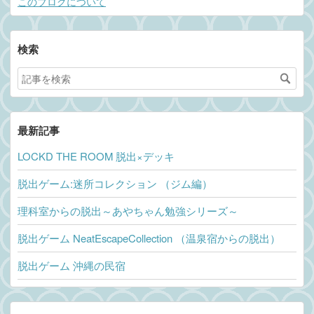
このブログについて
検索
最新記事
LOCKD THE ROOM 脱出×デッキ
脱出ゲーム:迷所コレクション （ジム編）
理科室からの脱出～あやちゃん勉強シリーズ～
脱出ゲーム NeatEscapeCollection （温泉宿からの脱出）
脱出ゲーム 沖縄の民宿