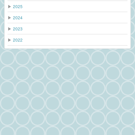
▶
2025
▶
2024
▶
2023
▶
2022