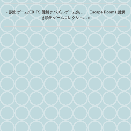
«
脱出ゲーム:EXiTS 謎解きパズルゲーム集 …
Escape Rooms:謎解
き脱出ゲームコレクショ…
»