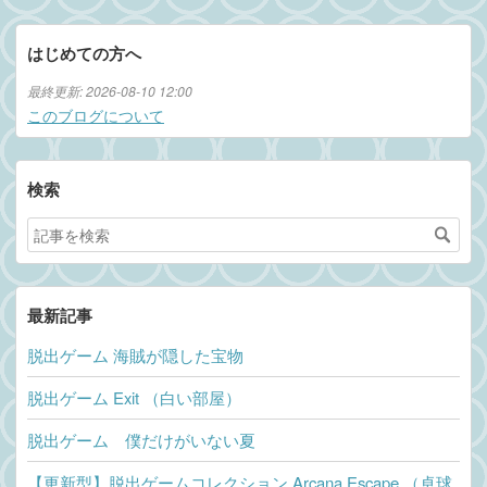
はじめての方へ
最終更新:
2026-08-10 12:00
このブログについて
検索
最新記事
脱出ゲーム 海賊が隠した宝物
脱出ゲーム Exit （白い部屋）
脱出ゲーム 僕だけがいない夏
【更新型】脱出ゲームコレクション Arcana Escape （卓球