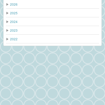
▶
2026
▶
2025
▶
2024
▶
2023
▶
2022