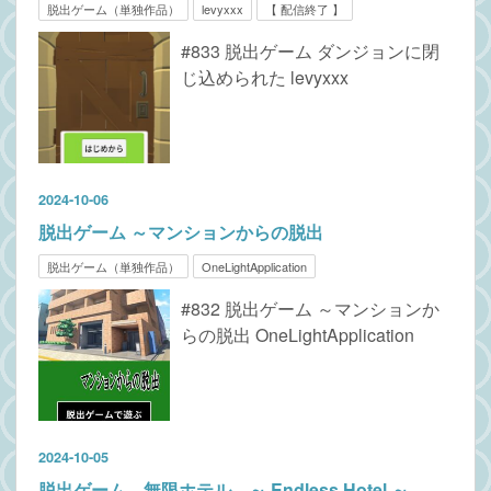
脱出ゲーム（単独作品）
levyxxx
【 配信終了 】
#833 脱出ゲーム ダンジョンに閉
じ込められた levyxxx
2024
-
10
-
06
脱出ゲーム ～マンションからの脱出
脱出ゲーム（単独作品）
OneLightApplication
#832 脱出ゲーム ～マンションか
らの脱出 OneLightApplication
2024
-
10
-
05
脱出ゲーム 無限ホテル ～ Endless Hotel ～