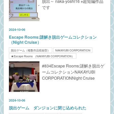
脱出～ naka-yoshi16 ※超短編作品
です
2024
-
10
-
06
Escape Rooms:謎解き脱出ゲームコレクション
（Night Cruise）
脱出ゲーム（複数作品収録型）
NAKAYUBI CORPORATION
★Escape Rooms （NAKAYUBI CORPORATION）
#834Escape Rooms:謎解き脱出ゲ
ームコレクションNAKAYUBI
CORPORATIONNight Cruise
2024
-
10
-
06
脱出ゲーム ダンジョンに閉じ込められた