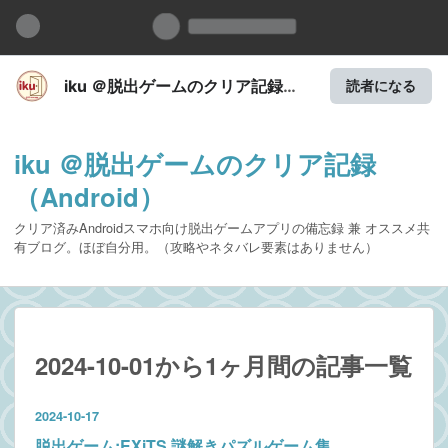
iku ＠脱出ゲームのクリア記録
読者になる
（Android）
iku ＠脱出ゲームのクリア記録
（Android）
クリア済みAndroidスマホ向け脱出ゲームアプリの備忘録 兼 オススメ共
有ブログ。ほぼ自分用。（攻略やネタバレ要素はありません）
2024-10-01から1ヶ月間の記事一覧
2024
-
10
-
17
脱出ゲーム:EXiTS 謎解きパズルゲーム集