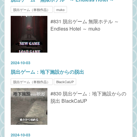
脱出ゲーム（単独作品）
muko
#831 脱出ゲーム 無限ホテル ～
Endless Hotel ～ muko
2024
-
10
-
03
脱出ゲーム：地下施設からの脱出
脱出ゲーム（単独作品）
BlackCatJP
#830 脱出ゲーム：地下施設からの
脱出 BlackCatJP
2024
-
10
-
03