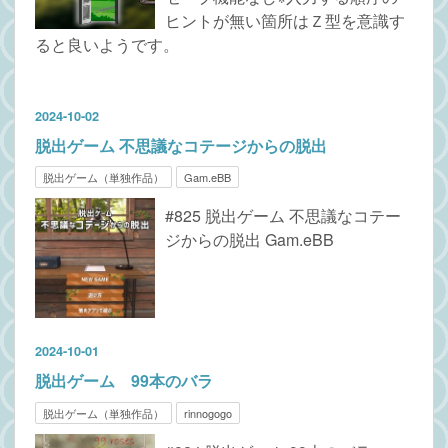
ヒントが無い箇所はＺ型を意識す
ると良いようです。
2024
-
10
-
02
脱出ゲーム 不思議なコテージからの脱出
脱出ゲーム（単独作品）
Gam.eBB
#825 脱出ゲーム 不思議なコテー
ジからの脱出 Gam.eBB
2024
-
10
-
01
脱出ゲーム 99本のバラ
脱出ゲーム（単独作品）
rinnogogo