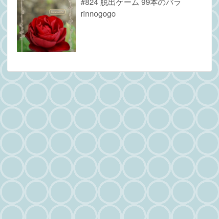
#824 脱出ゲーム 99本のバラ
rinnogogo